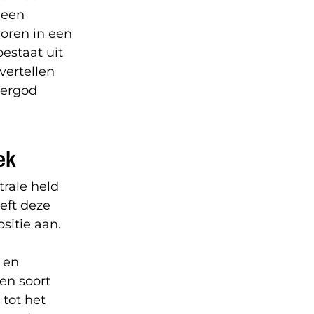
 een
horen in een
estaat uit
vertellen
pergod
ek
rale held
eeft deze
sitie aan.
 en
en soort
tot het