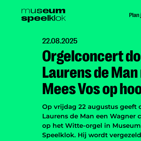
Ga
m
u
s
e
u
m
Plan
s
p
e
e
l
k
l
o
k
naar
hoofdinhoud
22.08.2025
Orgelconcert do
Laurens de Man
Mees Vos op ho
Op vrijdag 22 augustus geeft 
Laurens de Man een Wagner c
op het Witte-orgel in Museum
Speelklok. Hij wordt vergezel