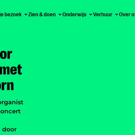
 je bezoek
Zien & doen
Onderwijs
Verhuur
Over o
or
 met
orn
organist
oncert
d door