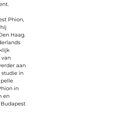
ent.
est Phion,
hij
 Den Haag.
derlands
lijk
 van
verder aan
 studie in
apelle
Phion in
n en
t Budapest