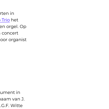
rten in
 Trio
het
en orgel. Op
n concert
oor organist
rument in
naam van J.
.G.F. Witte