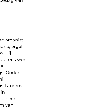
oeslag van
te organist
ano, orgel
. Hij
. Laurens won
.a.
js. Onder
hij
is Laurens
ijn
s en een
um van