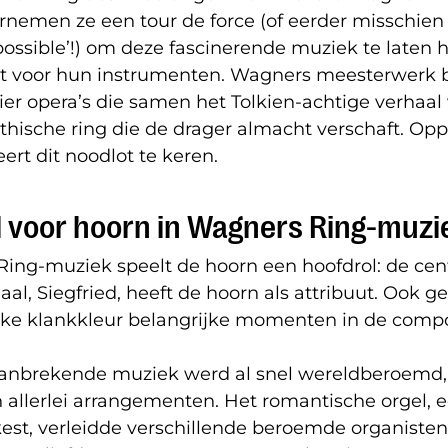
rnemen ze een tour de force (of eerder misschien
ossible’!) om deze fascinerende muziek te laten 
 voor hun instrumenten. Wagners meesterwerk b
vier opera’s die samen het Tolkien-achtige verhaal 
thische ring die de drager almacht verschaft. Op
rt dit noodlot te keren.
 voor hoorn in Wagners Ring-muzi
ing-muziek speelt de hoorn een hoofdrol: de cent
aal, Siegfried, heeft de hoorn als attribuut. Ook g
ieke klankkleur belangrijke momenten in de compo
nbrekende muziek werd al snel wereldberoemd,
 allerlei arrangementen. Het romantische orgel, e
st, verleidde verschillende beroemde organisten 