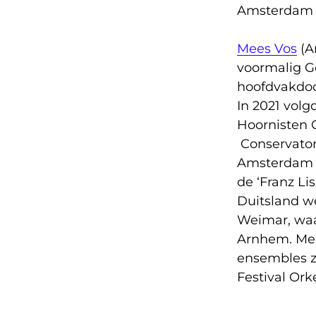
Amsterdam i
Mees Vos
(A
voormalig Ge
hoofdvakdoc
In 2021 volg
Hoornisten G
Conservator
Amsterdam w
de ‘Franz Li
Duitsland we
Weimar, waa
Arnhem. Mee
ensembles z
Festival Ork