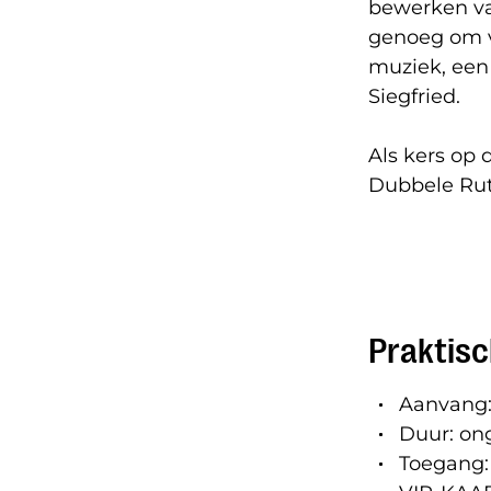
bewerken va
genoeg om v
muziek, een
Siegfried.
Als kers op 
Dubbele Ru
Praktisc
Aanvang: 
Duur: on
Toegang: 