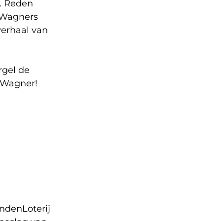
. Reden
 Wagners
verhaal van
rgel de
n Wagner!
endenLoterij