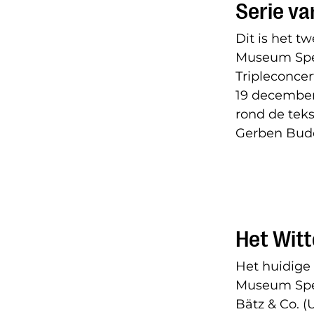
Serie va
Dit is het t
Museum Spee
Tripleconcer
19 december 
rond de teks
Gerben Budd
Het Witt
Het huidige 
Museum Spee
Bätz & Co. (