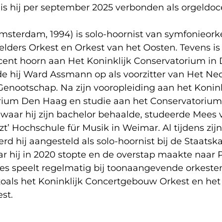
s hij per september 2025 verbonden als orgeldoc
msterdam, 1994) is solo-hoornist van symfonieork
lders Orkest en Orkest van het Oosten. Tevens is 
ent hoorn aan Het Koninklijk Conservatorium in
de hij Ward Assmann op als voorzitter van Het Ne
enootschap. Na zijn vooropleiding aan het Konink
ium Den Haag en studie aan het Conservatorium
aar hij zijn bachelor behaalde, studeerde Mees 
szt’ Hochschule für Musik in Weimar. Al tijdens zijn
rd hij aangesteld als solo-hoornist bij de Staatsk
r hij in 2020 stopte en de overstap maakte naar 
s speelt regelmatig bij toonaangevende orkeste
oals het Koninklijk Concertgebouw Orkest en he
est.