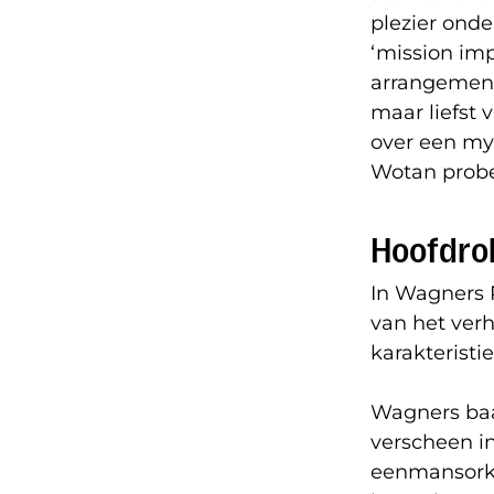
plezier onde
‘mission imp
arrangement
maar liefst 
over een my
Wotan probee
Hoofdrol
In Wagners R
van het verh
karakterist
Wagners baa
verscheen in
eenmansorke