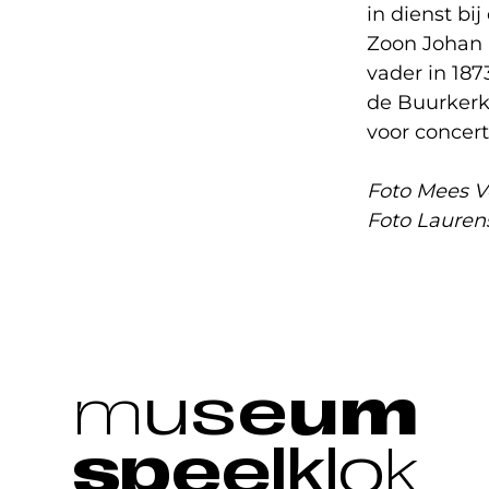
in dienst bi
Zoon Johan F
vader in 187
de Buurkerk.
voor concer
Foto Mees V
Foto Lauren
m
u
s
e
u
m
s
p
e
e
l
k
l
o
k