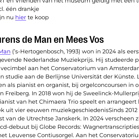
T en Vrienden van het museum geldig met een t
cl. één drankje
ijn nu
hier
te koop
urens de Man en Mees Vos
 Man
(’s-Hertogenbosch, 1993) won in 2024 als eers
evende Nederlandse Muziekprijs. Hij studeerde pi
lavecimbel aan het Conservatorium van Amsterdam
jn studie aan de Berlijnse Universität der Künste
en als pianist en organist, bij orgelconcoursen in o
 Freiberg. In 2018 won hij de Sweelinck-Mullerpri
ianist van het Chimaera Trio speelt en arrangeert 
 uit vier eeuwen muziekgeschiedenisSinds 2012 
t van de Utrechtse Janskerk. In 2024 verscheen z
cd-debuut bij Globe Records: Wagnertranscriptie
 het Leuvense Contiusorgel. Aan het Conservatori