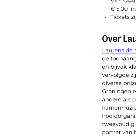
VIP-KAAR
€ 5,00 in
Tickets z
Over La
Laurens de
de toonaang
en bijvak k
vervolgde zi
diverse prijz
Groningen en
andere als p
kamermuziek
hoofdorganis
tweevoudig 
portret van