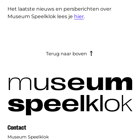
Het laatste nieuws en persberichten over
Museum Speelklok lees je
hier
.
Terug naar boven
m
u
s
e
u
m
s
p
e
e
l
k
l
o
k
Contact
Museum Speelklok