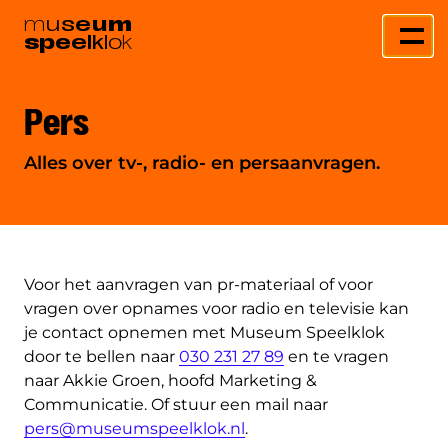
m
u
s
e
u
m
s
p
e
e
l
k
l
o
k
Pers
Alles over tv-, radio- en persaanvragen.
Voor het aanvragen van pr-materiaal of voor
vragen over opnames voor radio en televisie kan
je contact opnemen met Museum Speelklok
door te bellen naar
030 231 27 89
en te vragen
naar Akkie Groen, hoofd Marketing &
Communicatie. Of stuur een mail naar
pers@museumspeelklok.nl
.