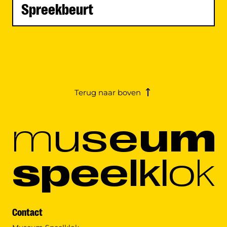
Spreekbeurt
Terug naar boven
m
u
s
e
u
m
s
p
e
e
l
k
l
o
k
Contact