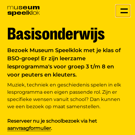
m
u
s
e
u
m
s
p
e
e
l
k
l
o
k
Basis­onderwijs
Bezoek Museum Speelklok met je klas of
BSO-groep! Er zijn leerzame
lesprogramma's voor groep 3 t/m 8 en
voor peuters en kleuters.
Muziek, techniek en geschiedenis spelen in elk
lesprogramma een eigen passende rol. Zijn er
specifieke wensen vanuit school? Dan kunnen
we een bezoek op maat samenstellen.
Reserveer nu je schoolbezoek via het
aanvraagformulier
.