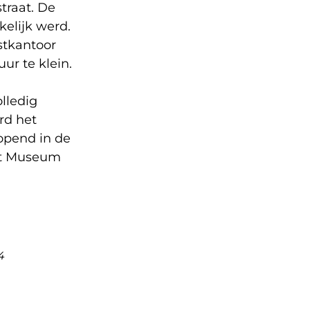
traat. De
kelijk werd.
stkantoor
ur te klein.
lledig
rd het
opend in de
zit Museum
4