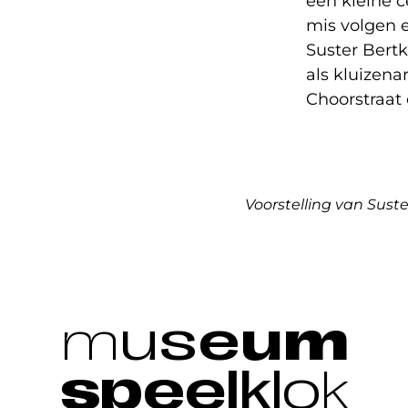
een kleine c
mis volgen e
Suster Bertke
als kluizena
Choorstraat
Voorstelling van Suste
m
u
s
e
u
m
s
p
e
e
l
k
l
o
k