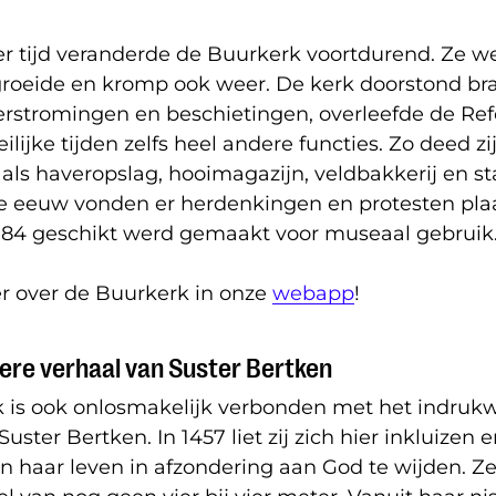
er tijd veranderde de Buurkerk voortdurend. Ze w
roeide en kromp ook weer. De kerk doorstond br
erstromingen en beschietingen, overleefde de Re
ilijke tijden zelfs heel andere functies. Zo deed zi
als haveropslag, hooimagazijn, veldbakkerij en stal
te eeuw vonden er herdenkingen en protesten plaa
1984 geschikt werd gemaakt voor museaal gebruik
 over de Buurkerk in onze
webapp
!
ere verhaal van Suster Bertken
 is ook onlosmakelijk verbonden met het indru
uster Bertken. In 1457 liet zij zich hier inkluizen 
van haar leven in afzondering aan God te wijden. Ze