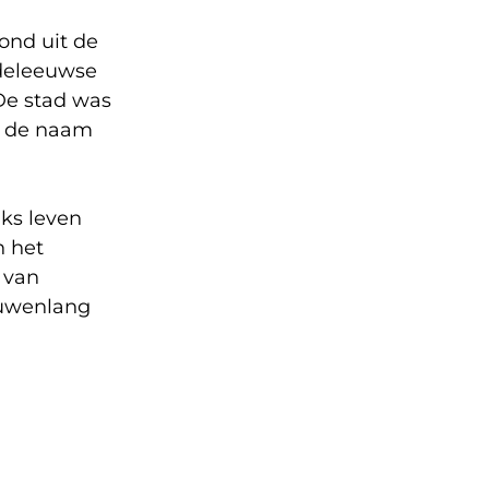
ond uit de
ddeleeuwse
De stad was
k de naam
jks leven
n het
 van
euwenlang