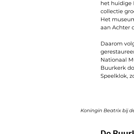
het huidige
collectie gr
Het museum 
aan Achter d
Daarom volg
gerestauree
Nationaal M
Buurkerk do
Speelklok, z
Koningin Beatrix bij 
De Buur