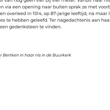
el van nog geen vier bij vier meter. Vanuit haar ni
n via een opening naar buiten sprak ze met voorb
n overleed in 1514, op 87-jarige leeftijd, na maar l
res te hebben geleefd. Ter nagedachtenis aan haar
 een gedenksteen te vinden.
r Bertken in haar nis in de Buurkerk