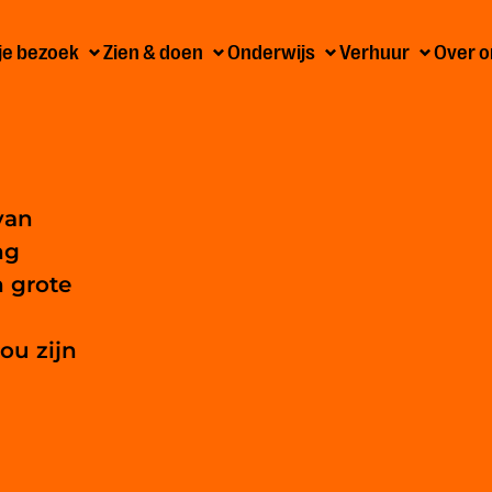
 je bezoek
Zien & doen
Onderwijs
Verhuur
Over o
van
ng
 grote
ou zijn