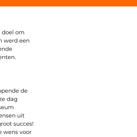
e doel om
om werd een
kende
enten.
 opende de
ze dag
useum
ensen uit
root succes!
De wens voor