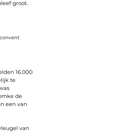
eef groot.
econvent
elden 16.000
ijk te
 was
Romke de
en een van
vleugel van