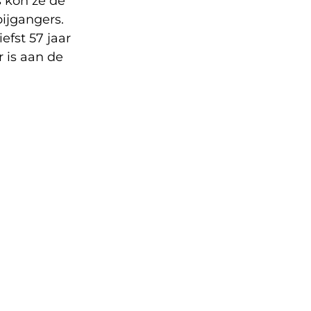
s kon ze de
ijgangers.
iefst 57 jaar
 is aan de