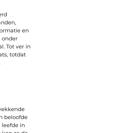
erd
anden,
formatie en
j onder
. Tot ver in
ts, totdat
.
kwekkende
en beloofde
 leefde in