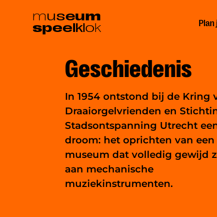
Ga
m
u
s
e
u
m
Plan
s
p
e
e
l
k
l
o
k
naar
hoofdinhoud
Geschiedenis
In 1954 ontstond bij de Kring 
Draaiorgelvrienden en Stichti
Stadsontspanning Utrecht een
droom: het oprichten van een
museum dat volledig gewijd z
aan mechanische
muziekinstrumenten.