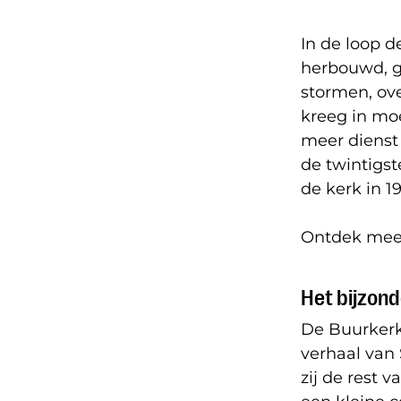
In de loop d
herbouwd, g
stormen, ov
kreeg in moe
meer dienst 
de twintigs
de kerk in 
Ontdek meer
Het bijzond
De Buurkerk
verhaal van S
zij de rest 