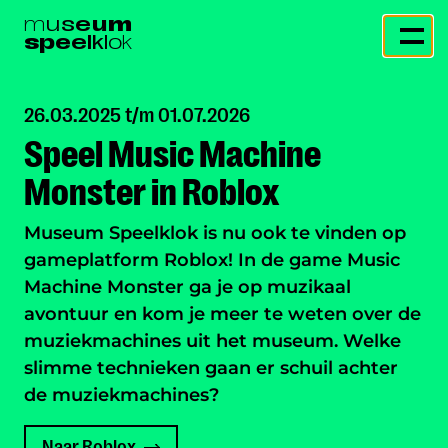
m
u
s
e
u
m
s
p
e
e
l
k
l
o
k
26.03.2025 t/m 01.07.2026
Speel Music Machine
Monster in Roblox
Museum Speelklok is nu ook te vinden op
gameplatform Roblox! In de game Music
Machine Monster ga je op muzikaal
avontuur en kom je meer te weten over de
muziekmachines uit het museum. Welke
slimme technieken gaan er schuil achter
de muziekmachines?
Naar Roblox