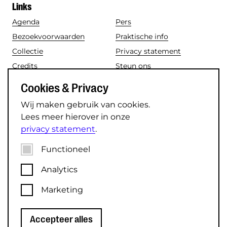
Links
Agenda
Pers
Bezoekvoorwaarden
Praktische info
Collectie
Privacy statement
Credits
Steun ons
Disclaimer
Toegankelijkheid
Cookies & Privacy
Nieuws
Vacatures
Wij maken gebruik van cookies.
Lees meer hierover in onze
Social media
privacy statement
.
Instagram
TikTok
Functioneel
Facebook
LinkedIn
Analytics
YouTube
Marketing
© 2026 Museum Speelklok.
Accepteer alles