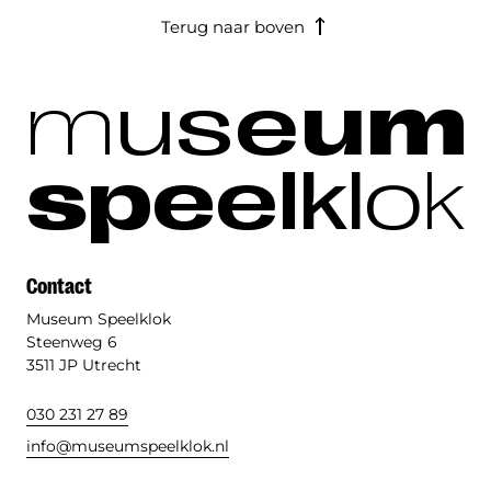
Terug naar boven
m
u
s
e
u
m
s
p
e
e
l
k
l
o
k
Contact
Museum Speelklok
Steenweg 6
3511 JP Utrecht
030 231 27 89
info@museumspeelklok.nl