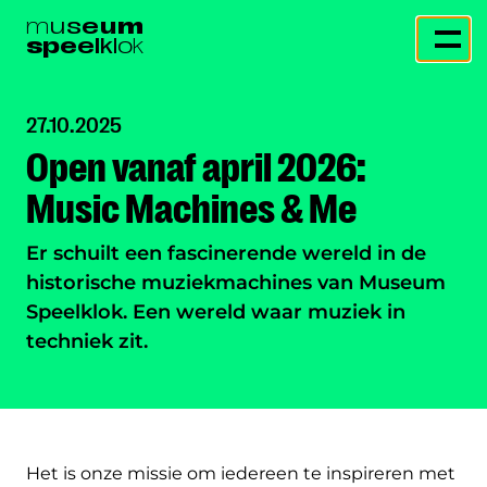
m
u
s
e
u
m
s
p
e
e
l
k
l
o
k
27.10.2025
Open vanaf april 2026:
Music Machines & Me
Er schuilt een fascinerende wereld in de
historische muziekmachines van Museum
Speelklok. Een wereld waar muziek in
techniek zit.
Het is onze missie om iedereen te inspireren met