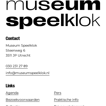
m
u
s
e
u
m
s
p
e
e
l
k
l
o
k
Contact
Museum Speelklok
Steenweg 6
3511 JP Utrecht
030 231 27 89
info@museumspeelklok.nl
Links
Agenda
Pers
Bezoekvoorwaarden
Praktische info