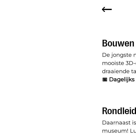
Bouwen 
De jongste 
mooiste 3D-c
draaiende t
📅 Dagelijks
Rondleid
Daarnaast is
museum! Lui