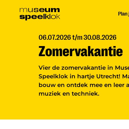
Ga
m
u
s
e
u
m
Plan
s
p
e
e
l
k
l
o
k
naar
hoofdinhoud
06.07.2026 t/m 30.08.2026
Zomervakantie
Vier de zomervakantie in Mu
Speelklok in hartje Utrecht! M
bouw en ontdek mee en leer a
muziek en techniek.