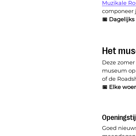
Muzikale Ro
componeer je
📅 Dagelijks
Het mus
Deze zomer 
museum op wi
of de Roads
📅 Elke woen
Openingsti
Goed nieuws