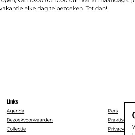
en, van 10.00 tot 17.00 uur. Vanaf maandag 6 jul
vakantie elke dag te bezoeken. Tot dan!
Links
Agenda
Pers
Bezoekvoorwaarden
Praktische i
W
Collectie
Privacy sta