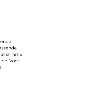
lgende
rassende
et slimme
ine.
Voor
!