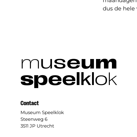
maandagen op
dus de hele 
m
u
s
e
u
m
s
p
e
e
l
k
l
o
k
Contact
Museum Speelklok
Steenweg 6
3511 JP Utrecht