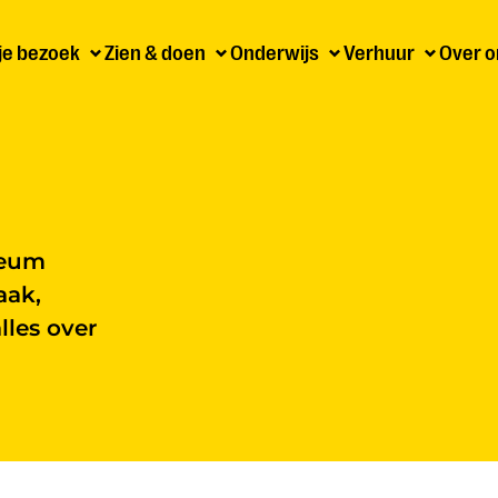
 je bezoek
Zien & doen
Onderwijs
Verhuur
Over o
seum
aak,
lles over