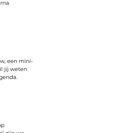
arna
w, een mini-
 jij weten
genda.
op