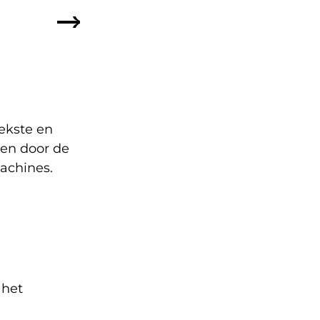
ekste en
ren door de
achines.
 het
e