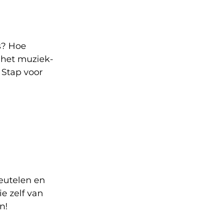
s? Hoe
 het muziek-
 Stap voor
eutelen en
e zelf van
n!