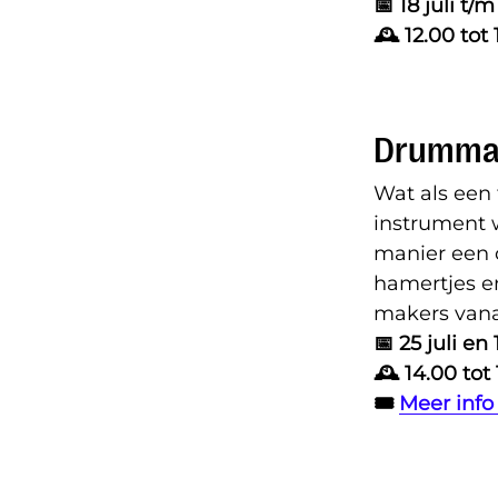
📅 18 juli t
🕰️ 12.00 tot
Drumma
Wat als een 
instrument 
manier een 
hamertjes e
makers vana
📅 25 juli en
🕰️ 14.00 tot
🎟️
Meer inf