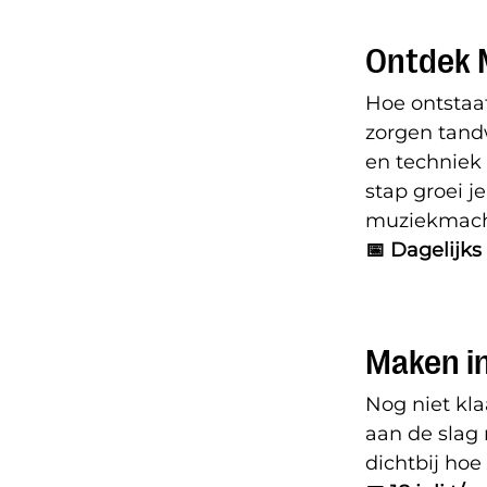
Ontdek 
Hoe ontstaat
zorgen tandw
en techniek
stap groei j
muziekmach
📅 Dagelijks
Maken i
Nog niet kl
aan de slag 
dichtbij h