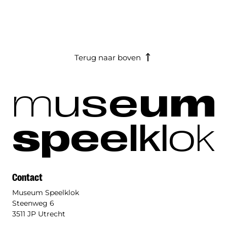
Terug naar boven
m
u
s
e
u
m
s
p
e
e
l
k
l
o
k
Contact
Museum Speelklok
Steenweg 6
3511 JP Utrecht