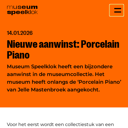
m
u
s
e
u
m
s
p
e
e
l
k
l
o
k
14.01.2026
Nieuwe aanwinst: Porcelain
Piano
Museum Speelklok heeft een bijzondere
aanwinst in de museumcollectie. Het
museum heeft onlangs de ‘Porcelain Piano’
van Jelle Mastenbroek aangekocht.
Voor het eerst wordt een collectiestuk van een